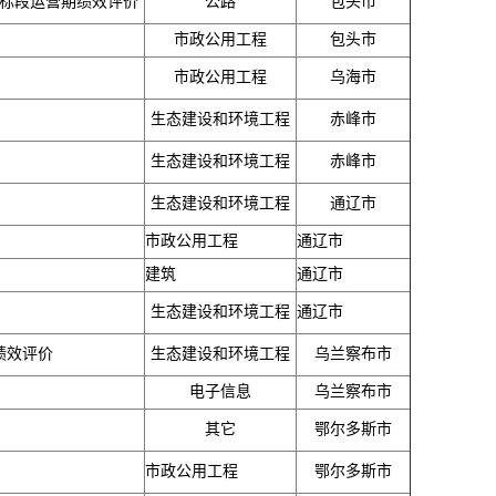
三标段运营期绩效评价
公路
包头市
市政公用工程
包头市
市政公用工程
乌海市
生态建设和环境工程
赤峰市
生态建设和环境工程
赤峰市
生态建设和环境工程
通辽市
市政公用工程
通辽市
建筑
通辽市
生态建设和环境工程
通辽市
绩效评价
生态建设和环境工程
乌兰察布市
电子信息
乌兰察布市
其它
鄂尔多斯市
市政公用工程
鄂尔多斯市