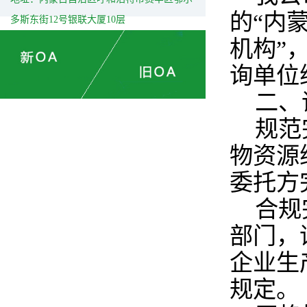
的“内
多斯东街12号银联大厦10层
机构”
询单位
二、
规范
物资源
委托方
合规
部门，
企业生
规定。