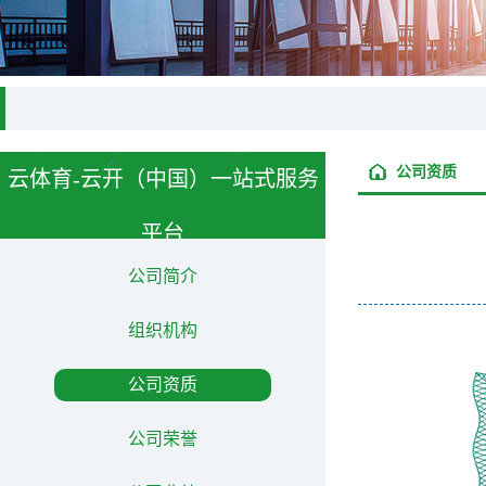
公司资质
云体育-云开（中国）一站式服务
平台
About us
公司简介
组织机构
公司资质
公司荣誉