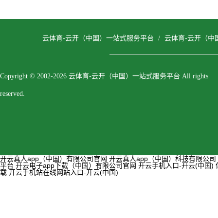
云体育-云开（中国）一站式服务平台
/
云体育-云开（
Copyright © 2002-2026 云体育-云开（中国）一站式服务平台 All rights
reserved.
开云真人app（中国）有限公司官网
开云真人app（中国）科技有限公司
平台
开云电子app下载（中国）有限公司官网
开云手机入口-开云(中国)
载
开云手机站在线网站入口-开云(中国)