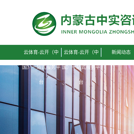
云体育-云开（中国）一站式服务平台
云体育-云开（中
云体育-云开（中
新闻动态
国）一站式服务平
国）一站式服务平
台
台