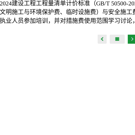
2024
建设工程工程量清单计价标准（GB/T 50500
文明施工与环境保护费、临时设施费）与安全施工
执业人员参加培训，并对措施费使用范围学习讨论