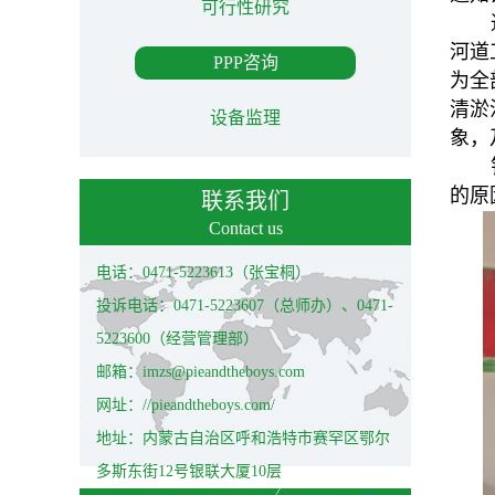
可行性研究
河道
PPP咨询
为全
清淤
设备监理
象，
的原
联系我们
Contact us
电话：0471-5223613（张宝桐）
投诉电话：0471-5223607（总师办）、0471-
5223600（经营管理部）
邮箱：imzs@pieandtheboys.com
网址：//pieandtheboys.com/
地址：内蒙古自治区呼和浩特市赛罕区鄂尔
多斯东街12号银联大厦10层