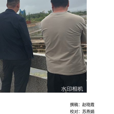
撰稿：赵晓霞
校对：苏燕娟