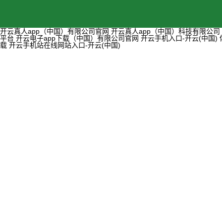
开云真人app（中国）有限公司官网
开云真人app（中国）科技有限公司
平台
开云电子app下载（中国）有限公司官网
开云手机入口-开云(中国)
载
开云手机站在线网站入口-开云(中国)