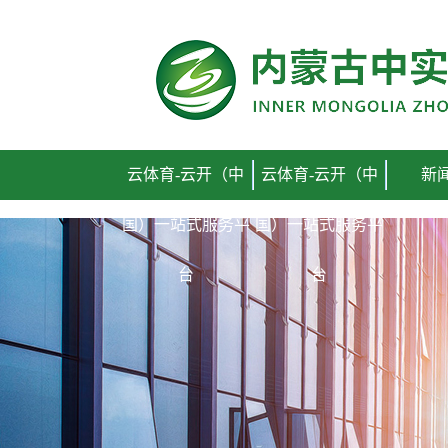
云体育-云开（中国）一站式服务平台
云体育-云开（中
云体育-云开（中
新
国）一站式服务平
国）一站式服务平
台
台