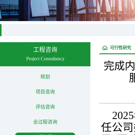
可行性研究
工程咨询
Project Consultancy
完成内
规划
项目咨询
评估咨询
20
全过程咨询
任公司