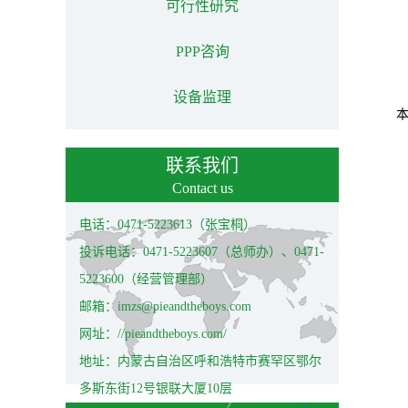
可行性研究
PPP咨询
设备监理
联系我们
Contact us
电话：0471-5223613（张宝桐）
投诉电话：0471-5223607（总师办）、0471-
5223600（经营管理部）
邮箱：imzs@pieandtheboys.com
网址：//pieandtheboys.com/
地址：内蒙古自治区呼和浩特市赛罕区鄂尔
多斯东街12号银联大厦10层