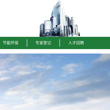
节能环保
专家登记
人才招聘