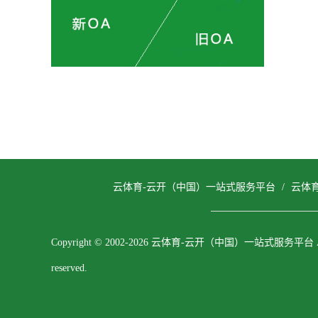
云体育-云开（中国）一站式服务平台
/
云体
Copyright © 2002-2026 云体育-云开（中国）一站式服务平台 All
reserved.