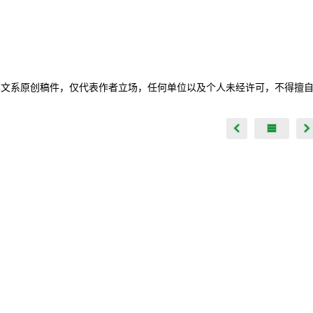
本文系原创稿件，仅代表作者立场，任何单位以及个人未经许可，不得擅