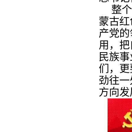
整个
蒙古红
产党的
用，把
民族事
们，更
劲往一
方向发