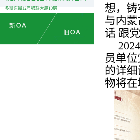
想，铸
多斯东街12号银联大厦10层
与内蒙
话 跟
20
员单位
的详细
物将在