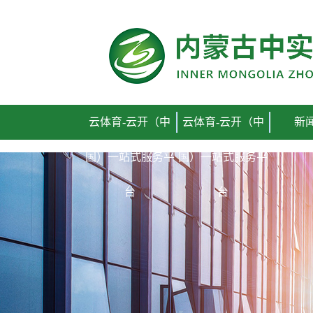
云体育-云开（中国）一站式服务平台
云体育-云开（中
云体育-云开（中
新
国）一站式服务平
国）一站式服务平
台
台