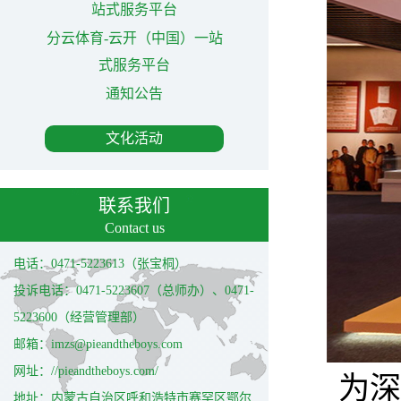
站式服务平台
分云体育-云开（中国）一站
式服务平台
通知公告
文化活动
联系我们
Contact us
电话：0471-5223613（张宝桐）
投诉电话：0471-5223607（总师办）、0471-
5223600（经营管理部）
邮箱：imzs@pieandtheboys.com
网址：//pieandtheboys.com/
为深
地址：内蒙古自治区呼和浩特市赛罕区鄂尔