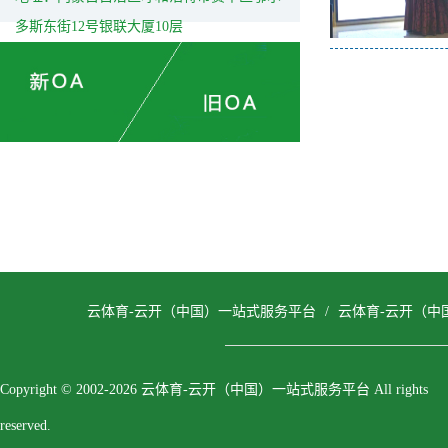
多斯东街12号银联大厦10层
云体育-云开（中国）一站式服务平台
/
云体育-云开（
Copyright © 2002-2026 云体育-云开（中国）一站式服务平台 All rights
reserved.