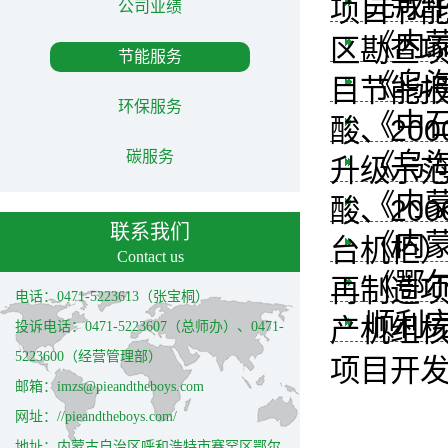
完成
项目节
公司业绩
《内
区勘查
节能服务
《乌
目节能
环保服务
《中
酸、200
碳服务
《乌
升级示
《内
酸、200
联系我们
《内
台机柜
Contact us
《鄂尔
再制造
电话：0471-5223613（张宝桐）
顺利
产机组
投诉电话：0471-5223607（总师办）、0471-
5223600（经营管理部）
项目开
邮箱：imzs@pieandtheboys.com
网址：//pieandtheboys.com/
地址：内蒙古自治区呼和浩特市赛罕区鄂尔