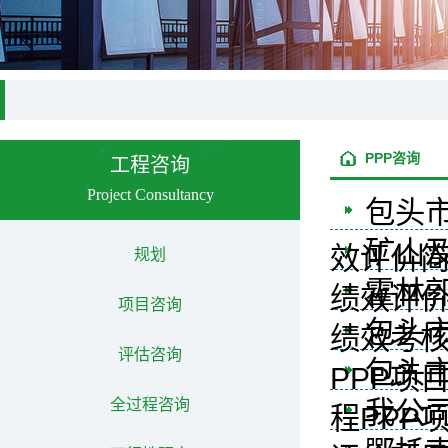
PPP咨询
工程咨询
Project Consultancy
包头
矿山
效评价
规划
霍林
绩效评
项目咨询
包头
绩效考
评估咨询
包头
PPP项
全过程咨询
我公
程PPP