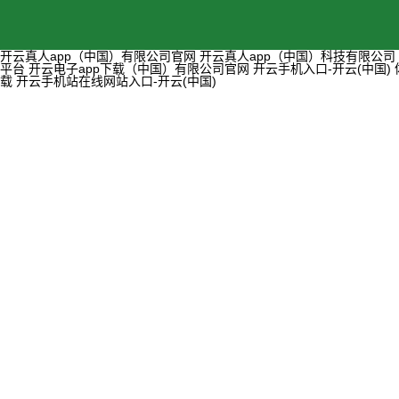
开云真人app（中国）有限公司官网
开云真人app（中国）科技有限公司
平台
开云电子app下载（中国）有限公司官网
开云手机入口-开云(中国)
载
开云手机站在线网站入口-开云(中国)