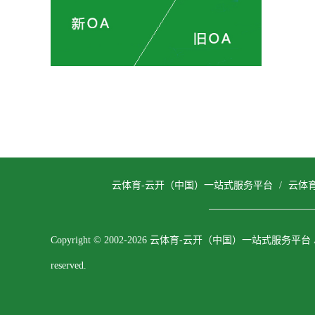
云体育-云开（中国）一站式服务平台
/
云体
Copyright © 2002-2026 云体育-云开（中国）一站式服务平台 All
reserved.