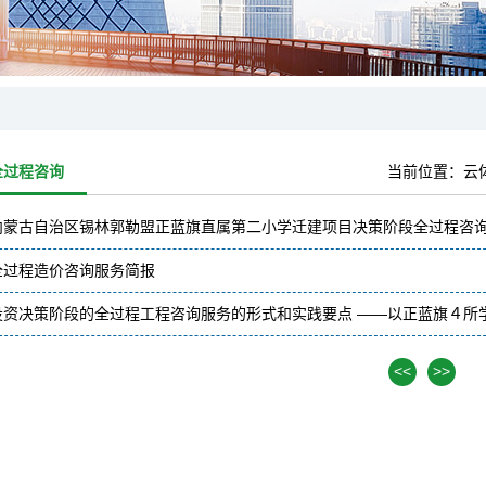
全过程咨询
当前位置：
云
内蒙古自治区锡林郭勒盟正蓝旗直属第二小学迁建项目决策阶段全过程咨
全过程造价咨询服务简报
投资决策阶段的全过程工程咨询服务的形式和实践要点 ——以正蓝旗４所
<<
>>