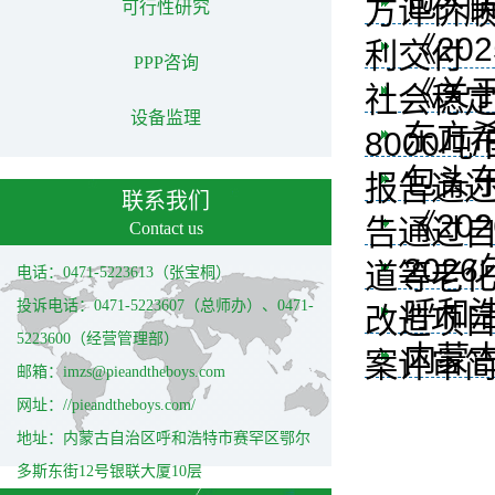
包头
方评价
可行性研究
《2
利交付
PPP咨询
《关
社会稳
设备监理
东方
8000
包头
报告通
联系我们
《2
告通过
Contact us
20
道等老
电话：0471-5223613（张宝桐）
呼和
投诉电话：0471-5223607（总师办）、0471-
改造项
5223600（经营管理部）
内蒙
案评审
邮箱：imzs@pieandtheboys.com
网址：//pieandtheboys.com/
地址：内蒙古自治区呼和浩特市赛罕区鄂尔
多斯东街12号银联大厦10层