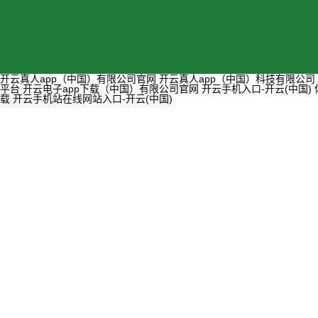
开云真人app（中国）有限公司官网
开云真人app（中国）科技有限公司
平台
开云电子app下载（中国）有限公司官网
开云手机入口-开云(中国)
载
开云手机站在线网站入口-开云(中国)